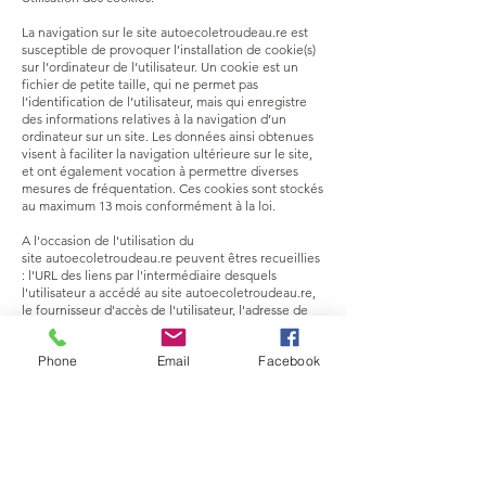
​La navigation sur le site
autoecoletroudeau.re
est
susceptible de provoquer l’installation de cookie(s)
sur l’ordinateur de l’utilisateur. Un cookie est un
fichier de petite taille, qui ne permet pas
l’identification de l’utilisateur, mais qui enregistre
des informations relatives à la navigation d’un
ordinateur sur un site. Les données ainsi obtenues
visent à faciliter la navigation ultérieure sur le site,
et ont également vocation à permettre diverses
mesures de fréquentation. Ces cookies sont stockés
au maximum 13 mois conformément à la loi.
A l'occasion de l'utilisation du
site
autoecoletroudeau.re
peuvent êtres recueillies
: l'URL des liens par l'intermédiaire desquels
l'utilisateur a accédé au site
autoecoletroudeau.re
,
le fournisseur d'accès de l'utilisateur, l'adresse de
protocole Internet (IP) de l'utilisateur.
Phone
Email
Facebook
Le refus d’installation d’un cookie peut entraîner
l’impossibilité d’accéder à certains services.
L’utilisateur peut toutefois configurer son ordinateur
de manière à refuser l’installation des cookies.
2.5 Formations Auto-Moto Ecole - Décharge de
responsabilités