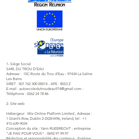
1- Siège Social
SARL DU TROU D'EAU
​Adresse : 15C Route du Trou d'Eau - 97434 La Saline
Les Bains
SIRET :
507 762 300 00014
- APE : 8553 Z
​E-mail : autoecoledutroudeau974
@gmail.com
-
Téléphone :
0262 24 78 86
2- Site web
Hébergeur : Wix Online Platform Limited , Adresse :
1 Grant’s Row, Dublin 2 D02HX96, Ireland, tel :
+1
415-639-9034
Conception du site : Yann RUEBRECHT - entreprise
"JE FAIS POUR VOUS" -
0692.97.99.97
Rédaction et responsabilité des contenus : Evelyne